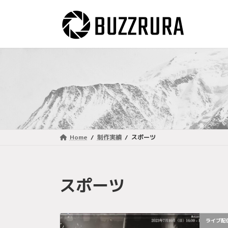
コ
ナ
ン
ビ
テ
ゲ
ン
ー
ツ
シ
へ
ョ
ス
ン
キ
に
ッ
移
プ
動
Home
制作実績
スポーツ
スポーツ
ライブ配