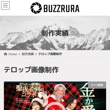
コ
ナ
ン
ビ
テ
ゲ
ン
ー
ツ
シ
へ
ョ
制作実績
ス
ン
キ
に
ッ
移
プ
動
Home
制作実績
テロップ画像制作
テロップ画像制作
ライブ配信