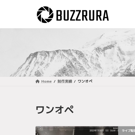
コ
ナ
ン
ビ
テ
ゲ
ン
ー
ツ
シ
へ
ョ
ス
ン
キ
に
ッ
移
プ
動
Home
制作実績
ワンオペ
ワンオペ
ライブ配